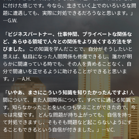
に付けた感じです。今なら、生きていく上でのいろいろな問
題に遭遇しても、実際に対処できるだろうなと思います。」
—G.W.
「
ビジネスパートナー、仕事仲間、プライベートな関係な
ど、あらゆる領域で人々との関係をより良くする方法を学
びました。
この知識を学んだことで、自分がそうしたいと
思えば、駄目になった人間関係も修復できるし、誰かが明
らかに間違っている時でも、その人を責めることなく、自
分で間違いを正せるように助けることができると思いま
す。」
—A.H.
「
いやあ、まさにこういう知識を知りたかったんですよ!
人
間について、また人間関係について、すべてに通じる知識で
す。知らなかったことをいくつも学ぶことができたので、今
では完璧です。 どんな問題が持ち上がっても、自信を持っ
て対処できますし、そもそも問題など起こらないようにす
ることもできるという自信が付きました。」—V.C.