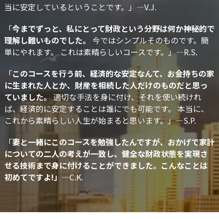
当に安定しているということです。」—V.J.
「
今までずっと、私にとって財政という分野は何か神秘的で
理解し難いものでした。
今ではシンプルそのものです。簡
単にやれます。 これは素晴らしいコースです。」—R.S.
「
このコースを行う前、経済的な安定なんて、お金持ちの家
に生まれた人とか、財産を相続した人だけのものだと思っ
ていました。
適切な手法を身に付け、それを使い続けれ
ば、経済的に安定することは誰にでも可能です。 本当に、
これから素晴らしい人生が始まると思います。」―S.P.
「
妻と一緒にこのコースを勉強したんですが、おかげで家計
についての二人の考えが一致し、健全な財政状態を実現さ
せる技術まで身に付けることができました。こんなことは
初めてですよ!」
—C.K.