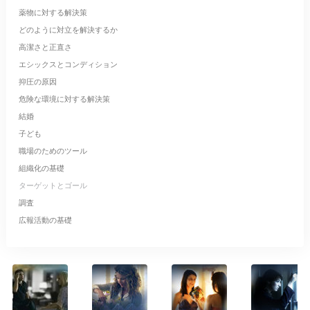
薬物に対する解決策
どのように対立を解決するか
高潔さと正直さ
エシックスとコンディション
抑圧の原因
危険な環境に対する解決策
結婚
子ども
職場のためのツール
組織化の基礎
ターゲットとゴール
調査
広報活動の基礎