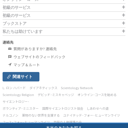
初級のサービス
初級のサービス
ブックストア
私たちは助けています
連絡先
質問がありますか? 連絡先
ウェブサイトのフィードバック
マップ & ルート
関連サイト
L. ロン ハバード
ダイアネティックス
Scientology Network
Scientology Religion
デビッド･ミスキャベッジ
オンライン･コースを始める
サイエントロジー･
ボランティア･ミニスター
国際サイエントロジスト協会
しあわせへの道
ナルコノン
薬物のない世界を支援する
ユナイテッド･フォー･ヒューマンライツ
ユース･フォー･ヒューマンライツ
市民の人権擁護の会
本当のあなたを知る