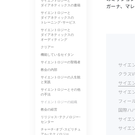
サイエントロジーと
ガーナ、マレ
ダイアネティックスの書籍
サイエントロジーと
ダイアネティックスの
トレーニング･サービス
サイエントロジーと
ダイアネティックスの
オーディティング
クリアー
機能しているセイタン
サイエントロジーの聖職者
サイエ
教会の内部
クラス
サイエントロジーの人生観
と実践
サイエ
サイエントロジーとその他
サイエン
の手法
フィー
サイエントロジーの組織
国際ハバ
教会の経営
リリジャス･テクノロジー･
サイエ
センター
サイエ
チャーチ･オブ･スピリチュ
アル･テクノロジー