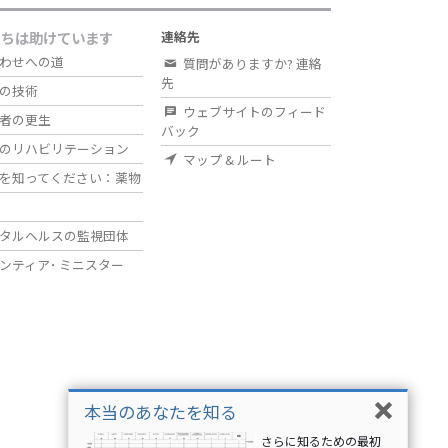
たちは助けています
連絡先
わせへの道
質問がありますか? 連絡
先
の技術
ウェブサイトのフィード
者の更生
バック
のリハビリテーション
マップ & ルート
を知ってください：薬物
タルヘルスの監視団体
ンティア･
ミニスター
本当のあなたを知る
さらに知るための最初