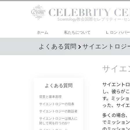
Scientology教会国際セレブリティー･
ホーム
私たちについて
L. ロン ハバ
よくある質問
サイエントロジ
サイエ
サイエントロ
よくある質問
し、彼らがこ
背景と基本原理
す。ミッショ
サイエントロジーの信条
った、サイエ
サイエントロジーの創設者
多くの場合、
サイエントロジーは個人に
でミッション
対して何を行うのか?
のミッション