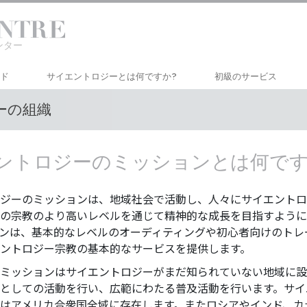
センター
ード
サイエントロジーとは
何ですか?
初級のサービス
ーの組織
信条と実践
ハバード･ダイアネテ
ー
サイエントロジーの信条と規律
個人の能力を高めるコ
ントロジーのミッションとは何です
サイエントロジストたちが語るサイエ
ントロジー
人生を向上させるコー
ジーのミッションは、地域社会で活動し、人々にサイエントロ
サイエントロジストに会いましょう
コミュニケーションに
コース
の宗教のより高いレベルを通じて精神的な成長を目指すように
教会の内部
ンは、基本的なレベルのオーディティングや初心者向けのトレ
ントロジー宗教の基本的なサービスを提供します。
サイエントロジーの基本原理
ミッションはサイエントロジーがまだ知られていない地域に設
ダイアネティックスの紹介
としての活動を行い、広範にわたる普及活動を行います。サイ
はアメリカ合衆国全域に存在します。またロシアやインド、カ