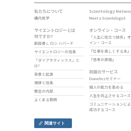
私たちについて
Scientology Netwo
構内見学
Meet a Scientologist
サイエントロジーとは
オンライン・コース
何ですか?
「人生に役立つ技術」オ
イン・コース
創設者 L. ロン ハバード
『仕事を楽しくする本』
サイエントロジーの信条
『思考の原理』
「ダイアネティックス」と
は?
初級のサービス
背景と起源
Dianeticsセミナー
規律と信条
個人の能力を高める
教会の内部
人生を向上させるコース
よくある質問
コミュニケーションによ
成功するコース
関連サイト