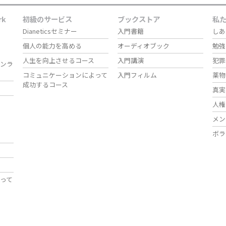
rk
初級のサービス
ブックストア
私
Dianeticsセミナー
入門書籍
しあ
個人の能力を高める
オーディオブック
勉強
人生を向上させるコース
入門講演
犯罪
ンラ
コミュニケーションによって
入門フィルム
薬物
成功するコース
真実
人権
メン
ボラ
って