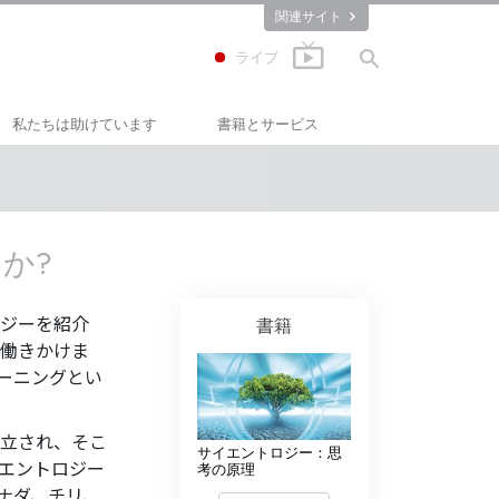
関連サイト
ライブ
私たちは助けています
書籍とサービス
ィックス･セミナ
しあわせへの道
入門の書籍
アプライド･スカラスティックス
オーディオブック
ース
か?
クリミノン
一般向け講演
ス
ナルコノン
入門フィルム
ジーを紹介
書籍
よって成功する
働きかけま
真実を知ってください：薬物
初級のサービス
ーニングとい
ユナイテッド･フォー･ヒューマンライ
ツ
立され、そこ
サイエントロジー：思
市民の人権擁護の会
エントロジー
考の原理
ナダ、チリ、