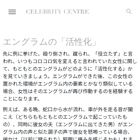
エングラムの「活性化」
先に例に挙げた、殴り倒され、蹴られ、「役立たず」と言
われ、いつもコロコロ気を変えると言われていた女性に関し
て、もともとのエングラムがどのように「活性化する」か
を見ていきましょう。エングラムができた後、この女性の
置かれた環境がエングラム内の要素とかなり類似している
場合、女性はそのエングラムが再び作動するのを経験する
ことになります。
例えば、ある晩、蛇口から水が流れ、車が外を走る音が聞
こえ（どちらももともとのエングラムで起こっていたも
の）、同時に彼女の夫（エングラムに出てきた男）がエン
グラム内の声と似た調子の声で彼女を怒鳴っている場合、
彼女は（以前に蹴られた）脇腹に痛みを感じるかもしれま